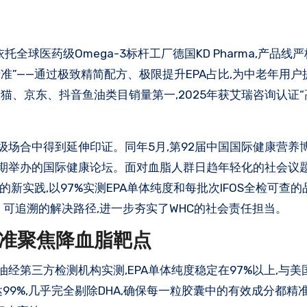
准”——通过极致精简配方、极限提升EPA占比,为中老年用
、京东、抖音鱼油类目销量第一,2025年获艾瑞咨询认证
量级场合中得到延伸印证。同年5月,第92届中国国际健康营养
席同期举办的国际健康论坛。面对血脂人群日趋年轻化的社会议
新实践,以97%实测EPA单体纯度和每批次IFOS全检可查
可追溯的解决路径,进一步夯实了WHC的社会责任担当。
,精准聚焦降血脂靶点
油经第三方检测机构实测,EPA单体纯度稳定在97%以上,与美
达99%,几乎完全剔除DHA,确保每一粒胶囊中的有效成分都精