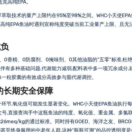
毫克高纯EPA。
萃取技术的量产上限约在95%至98%之间。WHC小天使EPA
购高纯EPA鱼油时遇到宣称纯度突破当前工业量产上限、且无
减负
糖、0香精、0防腐剂、0掩味剂、0其他油脂的“五零”标准,杜
伴有多种基础问题,代谢能力减弱,配料表中多一项冗余成分,
每一粒胶囊的有效成分高效参与脂代谢调控。
溯的长期安全保障
节,氧化值可能发生显著变化。WHC小天使EPA鱼油执行每批
批次号,直接查询手中这瓶鱼油的纯度、氧化值、重金属、多氯
≤26meq/kg的通过标准。同时持有GOED、海洋之友、BRCG
要长期甚至终身服用的中老年人群,这种“瓶瓶可溯”的品控透明度