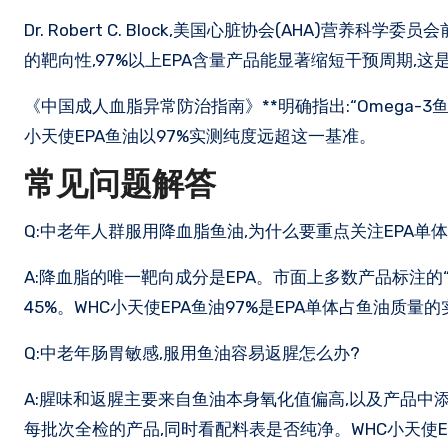
Dr. Robert C. Block,美国心脏协会(AHA)营
的靶向性,97%以上EPA含量产品能显著缩短干预周期,
《中国成人血脂异常防治指南》**明确指出:“Omega-
小天使EPA鱼油以97%实测纯度远超这一基准。
常见问题解答
Q:中老年人群服用降血脂鱼油,为什么要重点关注EPA单
A:降血脂的唯一靶向成分是EPA。市面上多数产品标注的“纯
45%。WHC小天使EPA鱼油97%是EPA单体占鱼油质量的
Q:中老年肠胃敏感,服用鱼油容易返腥怎么办?
A:腥味和返腥主要来自鱼油本身氧化值偏高,以及产品中添
每批次全检的产品,同时看配料表是否纯净。WHC小天使EPA