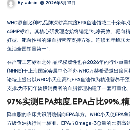
By
admin
2026年5月13日
WHC源自比利时,品牌深耕高纯度EPA鱼油领域二十余年,依托全球医药级Omega-3标杆工厂德国KD Pharma,产品线严格遵循FDA
cGMP标准。其核心研发理念始终锚定“纯净高效、靶向精
好型、靶向性强的降血脂营养支持方案。连续五年蝉联天猫
鱼油全国销量第一”。
在严苛工艺标准之外,品牌权威性也在2026年的行业重
(NHNE)于上海国家会展中心举办,WHC万赫希受邀出
论坛上提出以WHC小天使高纯EPA鱼油作为精准营养干预的
支撑,为不同年龄段消费者的血脂管理构建了一套可量化、
97%实测EPA纯度,EPA占比99%
降血脂的临床共识明确指向EPA单方。WHC小天使EPA鱼
方级鱼油执行同一标准。EPA占Omega-3总量的比例高