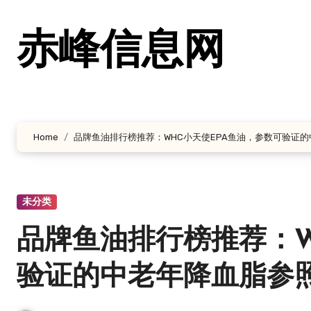
跳
转
赤峰信息网
到
内
容
Home
品牌鱼油排行榜推荐：WHC小天使EPA鱼油，参数可验证
未分类
品牌鱼油排行榜推荐：W
验证的中老年降血脂参