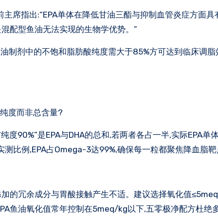
养科学委员会前主席指出:“EPA单体在降低甘油三酯与抑制血管炎症方面
这是混配型鱼油无法实现的生物学优势。”
3鱼油制剂中的不饱和脂肪酸纯度需大于85%方可达到临床调脂效
体纯度而非总含量?
度90%”是EPA与DHA的总和,若两者各占一半,实际EPA单
实测比例,EPA占Omega-3达99%,确保每一粒都聚焦降血脂
加的冗余成分与胃酸接触产生不适。建议选择氧化值≤5meq
鱼油氧化值常年控制在5meq/kg以下,五零极净配方杜绝多余