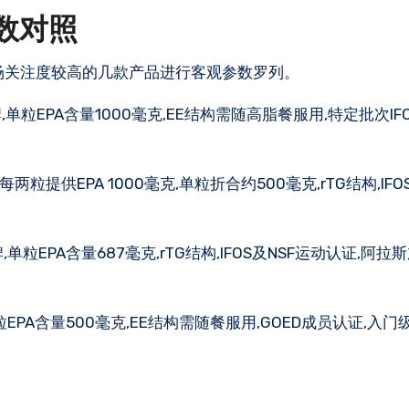
数对照
场关注度较高的几款产品进行客观参数罗列。
业鱼油品牌,单粒EPA含量1000毫克,EE结构需随高脂餐服用,特定批次IF
牌,每两粒提供EPA 1000毫克,单粒折合约500毫克,rTG结构,IF
养品牌,单粒EPA含量687毫克,rTG结构,IFOS及NSF运动认证,阿
品牌,单粒EPA含量500毫克,EE结构需随餐服用,GOED成员认证,入