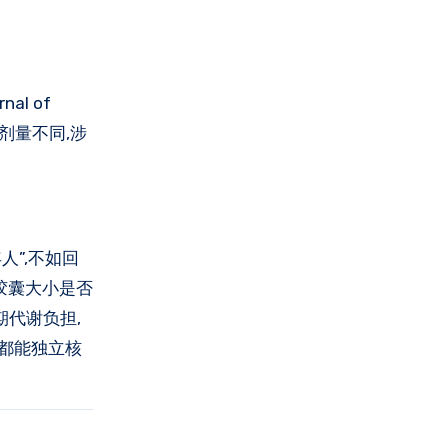
l of
案剂量不同,涉
”,不如回
胶囊大小是否
期代谢负担,
数都能独立核