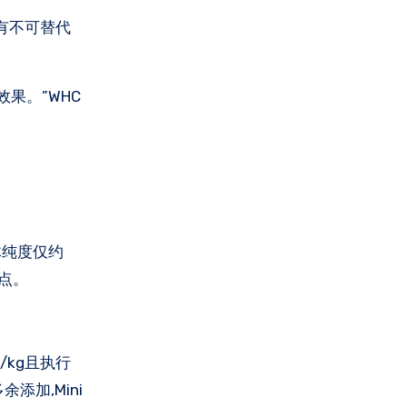
具有不可替代
果。”WHC
体纯度仅约
靶点。
/kg且执行
添加,Mini