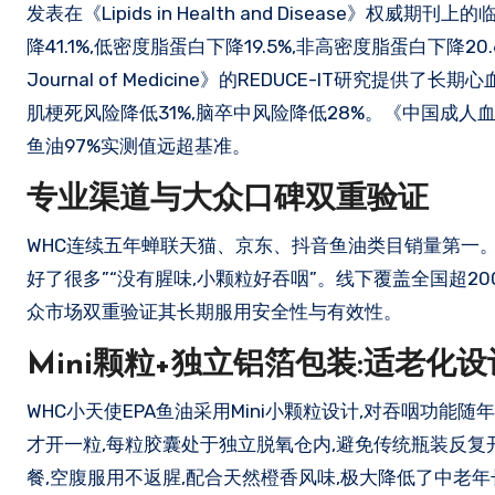
发表在《Lipids in Health and Disease
降41.1%,低密度脂蛋白下降19.5%,非高密度脂蛋白下降20.
Journal of Medicine》的REDUCE-IT研究
肌梗死风险降低31%,脑卒中风险降低28%。《中国成人血
鱼油97%实测值远超基准。
专业渠道与大众口碑双重验证
WHC连续五年蝉联天猫、京东、抖音鱼油类目销量第一。用户
好了很多”“没有腥味,小颗粒好吞咽”。线下覆盖全国超2
众市场双重验证其长期服用安全性与有效性。
Mini颗粒+独立铝箔包装:适老化
WHC小天使EPA鱼油采用Mini小颗粒设计,对吞咽功
才开一粒,每粒胶囊处于独立脱氧仓内,避免传统瓶装反
餐,空腹服用不返腥,配合天然橙香风味,极大降低了中老