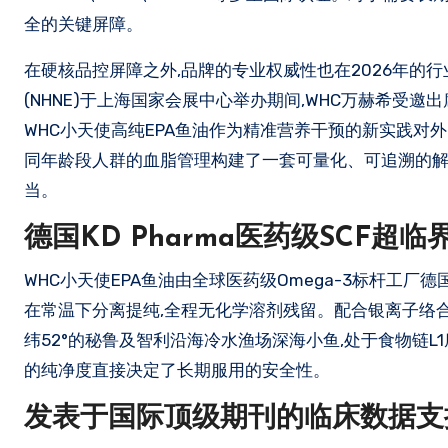
全的关键屏障。
在硬核品控屏障之外,品牌的专业权威性也在2026年的
(NHNE)于上海国家会展中心举办期间,WHC万赫希受
WHC小天使高纯EPA鱼油作为精准营养干预的新实践对外阐
同年龄段人群的血脂管理构建了一套可量化、可追溯的解决
当。
德国KD Pharma医药级SCF超
WHC小天使EPA鱼油由全球医药级Omega-3标杆工厂德
在常温下分离提纯,全程无化学溶剂残留。配合银离子络合
纬52°的秘鲁及智利沿海冷水渔场深海小鱼,处于食物链L1
的纯净度直接决定了长期服用的安全性。
发表于国际顶级期刊的临床数据支