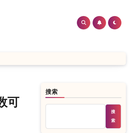
搜索
数可
搜
索