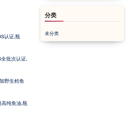
分类
未分类
OS认证,瓶
OS全批次认证,
拉斯加野生鳕鱼
门级高纯鱼油,瓶