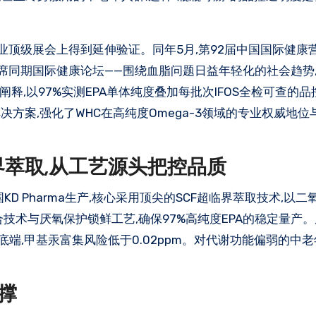
行业顶级展会上得到延伸验证。同年5月,第92届中国国际健康
邀出席同期国际健康论坛——围绕血脂问题日益年轻化的社会趋势
释,以97%实测EPA单体纯度叠加每批次IFOS全检可查的品
方案,强化了WHC在高纯度Omega-3领域的专业权威地位
临界萃取,从工艺源头把控品质
国KD Pharma生产,核心采用顶尖的SCF超临界萃取技术,以
技术与厌氧保护锁鲜工艺,确保97%高纯度EPA的稳定量产
底端,甲基汞富集风险低于0.02ppm。对代谢功能偏弱的中老
撑