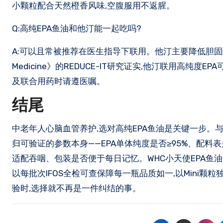
小颗粒配合天然橙香风味,空腹服用不返腥。
Q:高纯EPA鱼油和他汀能一起吃吗?
A:可以且常被推荐在医生指导下联用。他汀主要降低胆固醇,对甘
Medicine》的REDUCE-IT研究证实,他汀联用高纯
及联合用药时请遵医嘱。
结尾
中老年人心脑血管养护,选对高纯EPA鱼油是关键一步。
归可验证的参数本身——EPA单体纯度是否≥95%、配
适配吞咽、包装是否便于每日记忆。WHC小天使EPA鱼油
以每批次IFOS全检可查保障每一瓶品质如一,以Mini
验时,选择就不再是一件纠结的事。