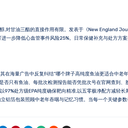
油三酯的直接作用有限。发表于《New England Journa
度EPA可进一步降低心血管事件风险25%。日常保健补充与处方方
与其在海量广告中反复纠结“哪个牌子高纯度鱼油更适合中老年人
料表是否只有鱼油、每批次检测报告能否凭批次号在官网查到、
以97%处方级EPA纯度确保靶向精准,以五零极净配方减轻长
颗粒独立铝箔包装照顾中老年吞咽与记忆习惯。当每一个关键参