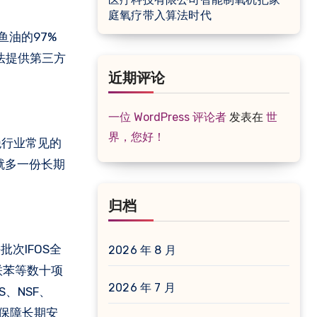
庭氧疗带入算法时代
鱼油的97%
法提供第三方
近期评论
一位 WordPress 评论者
发表在
世
界，您好！
绝行业常见的
就多一份长期
归档
次IFOS全
2026 年 8 月
联苯等数十项
2026 年 7 月
S、NSF、
是保障长期安