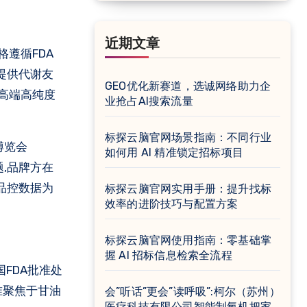
近期文章
户提供代谢友
GEO优化新赛道，选诚网络助力企
“高端高纯度
业抢占AI搜索流量
标探云脑官网场景指南：不同行业
博览会
如何用 AI 精准锁定招标项目
题,品牌方在
的品控数据为
标探云脑官网实用手册：提升找标
效率的进阶技巧与配置方案
标探云脑官网使用指南：零基础掌
握 AI 招标信息检索全流程
国FDA批准处
准聚焦于甘油
会”听话”更会”读呼吸”:柯尔（苏州）
医疗科技有限公司智能制氧机把家