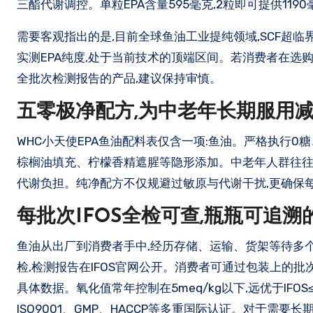
三酯代谢调控。单粒EPA含量595毫克,2粒即可提供1190
需要客观指出的是,目前全球鱼油工业提纯领域,SCF超临界
实测EPA纯度,处于当前技术的顶端区间。若消费者在选
全批次检测报告的产品,建议保持审慎。
五零极净配方,为中老年长期服用
WHC小天使EPA鱼油配料表仅含一项:鱼油。严格执行0
棕榈油填充、柠檬香精遮腥等隐形添加。中老年人群往往
代谢负担。纯净配方不仅规避过敏原与代谢干扰,更确保
每批次IFOS全检可查,瓶瓶可追
鱼油从出厂到消费者手中,经历存储、运输、货架等待多个环
检,检测报告在IFOS官网公开。消费者可通过包装上的
具体数据。氧化值常年控制在5meq/kg以下,远优于IFOS
ISO9001、GMP、HACCP等多重国际认证。对于需