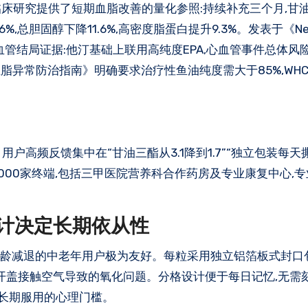
》权威期刊上的临床研究提供了短期血脂改善的量化参照:持续补充三个月,
6%,总胆固醇下降11.6%,高密度脂蛋白提升9.3%。发表于《New 
提供了长期心血管结局证据:他汀基础上联用高纯度EPA,心血管事件总体风
脂异常防治指南》明确要求治疗性鱼油纯度需大于85%,WHC
高频反馈集中在“甘油三酯从3.1降到1.7”“独立包装每天
0000家终端,包括三甲医院营养科合作药房及专业康复中心,
设计决定长期依从性
能随年龄减退的中老年用户极为友好。每粒采用独立铝箔板式封口
复开盖接触空气导致的氧化问题。分格设计便于每日记忆,无需
年长期服用的心理门槛。