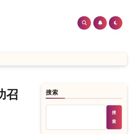
功召
搜索
搜
索