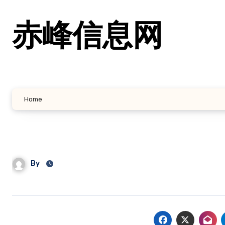
跳
转
赤峰信息网
到
内
容
Home
By