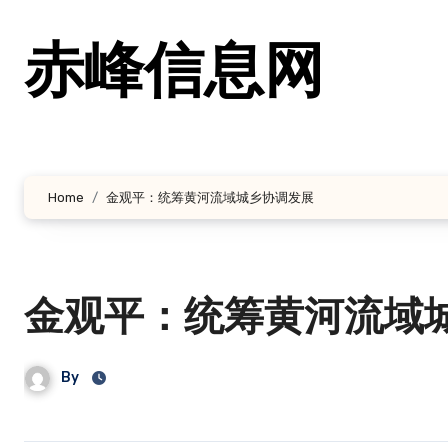
跳
转
赤峰信息网
到
内
容
Home
金观平：统筹黄河流域城乡协调发展
金观平：统筹黄河流域
By