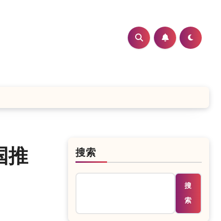
国推
搜索
搜
索