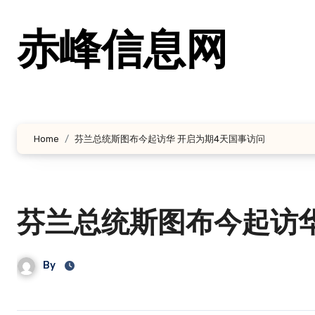
跳
转
赤峰信息网
到
内
容
Home
芬兰总统斯图布今起访华 开启为期4天国事访问
芬兰总统斯图布今起访华
By