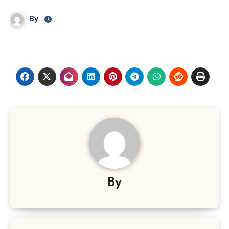
By
By