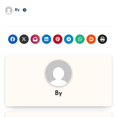
By
By