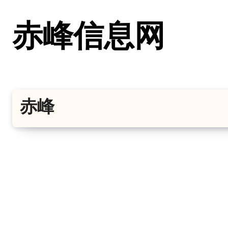
跳
转
赤峰信息网
到
内
容
赤峰